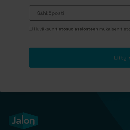
Sähköposti
Suostumus
Hyväksyn
tietosuojaselosteen
mukaisen tieto
*
Liity 