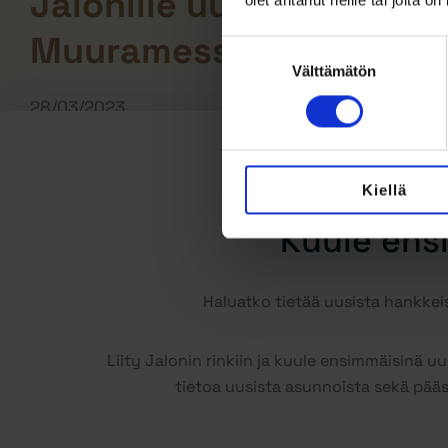
Jalonille uusi urakka
olet antanut heille tai joita o
Muuramessa
Suostumuksen
valinta
Välttämätön
28/03/2023
Kiellä
Kuule ens
Haluatko tietää uusista hankk
Liity Jalonin rinkiin ja kuule ensimmäisinä 
tietoa uusista asunnoista sekä pää