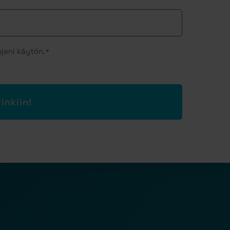
jeni käytön.
*
rinkiin!