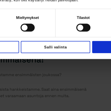
n kerätty, kun olet käyttänyt heidän palvelujaan.
Mieltymykset
Tilastot
Salli valinta
immäisenä!
eistamme ensimmäisten joukossa?
uusista hankkeistamme. Saat aina ensimmäisenä
set varaamaan asuntoja ennen muita.