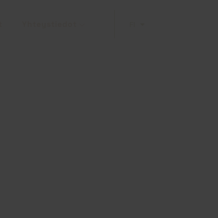
t
Yhteystiedot
FI
EN