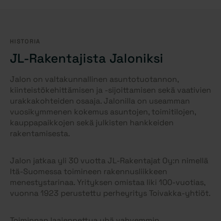
HISTORIA
JL-Rakentajista Jaloniksi
Jalon on valtakunnallinen asuntotuotannon,
kiinteistökehittämisen ja -sijoittamisen sekä vaativien
urakkakohteiden osaaja. Jalonilla on useamman
vuosikymmenen kokemus asuntojen, toimitilojen,
kauppapaikkojen sekä julkisten hankkeiden
rakentamisesta.
Jalon jatkaa yli 30 vuotta JL-Rakentajat Oy:n nimellä
Itä-Suomessa toimineen rakennusliikkeen
menestystarinaa. Yrityksen omistaa liki 100-vuotias,
vuonna 1923 perustettu perheyritys Toivakka-yhtiöt.
Toiminnan laajennettua yhä vahvemmin