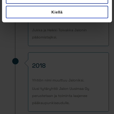
Kiellä
2012
Jukka ja Heikki Toivakka Jalonin
pääomistajiksi.
2018
Yhtiön nimi muuttuu Jaloniksi.
Uusi tytäryhtiö Jalon Uusimaa Oy
perustetaan ja toiminta laajenee
pääkaupunkiseudulle.