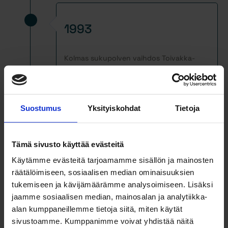
1993
Kolmas sukupolven vaihdos Toivakka-
yhtiöissä, Jukka ja Heikki Toivakka
palaavat perheyhtiön palvelukseen.
Suostumus
Yksityiskohdat
Tietoja
1986
Tämä sivusto käyttää evästeitä
Käytämme evästeitä tarjoamamme sisällön ja mainosten
räätälöimiseen, sosiaalisen median ominaisuuksien
JL-Rakentajat Oy perustetaan Juhani
tukemiseen ja kävijämäärämme analysoimiseen. Lisäksi
Liukkosen toimesta. Toimialueena Mikkeli
jaamme sosiaalisen median, mainosalan ja analytiikka-
ja lähiseutu.
alan kumppaneillemme tietoja siitä, miten käytät
sivustoamme. Kumppanimme voivat yhdistää näitä