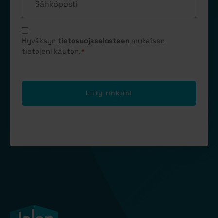
Suostumus
*
Hyväksyn
tietosuojaselosteen
mukaisen
tietojeni käytön.
*
Liity rinkiin!