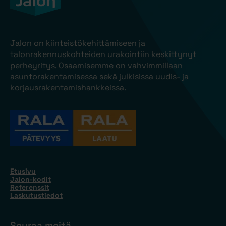
Jalon on kiinteistökehittämiseen ja
talonrakennuskohteiden urakointiin keskittynyt
perheyritys. Osaamisemme on vahvimmillaan
asuntorakentamisessa sekä julkisissa uudis- ja
korjausrakentamishankkeissa.
Etusivu
Jalon-kodit
Referenssit
Laskutustiedot
Seuraa meitä