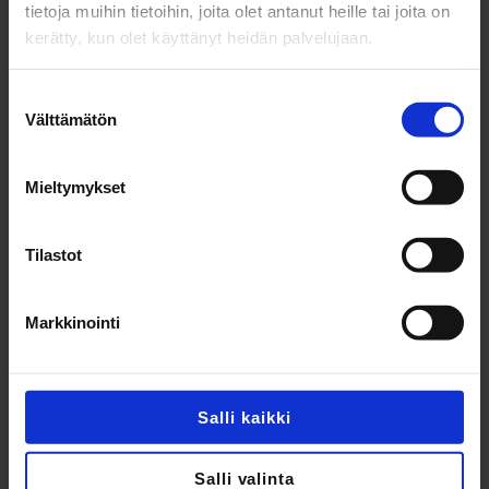
tietoja muihin tietoihin, joita olet antanut heille tai joita on
kerätty, kun olet käyttänyt heidän palvelujaan.
2007
Suostumuksen
Välttämätön
valinta
Kauppakeskus Akselin
kiinteistökehitysprojektin yhteydessä,
Mieltymykset
Heikki ja Jukka Toivakka JL-Rakentajat
Oy:n omistajiksi.
Tilastot
Markkinointi
2010
Jalon Rakentajat Oy avaa Kuopion
Salli kaikki
toimipisteen.
Salli valinta