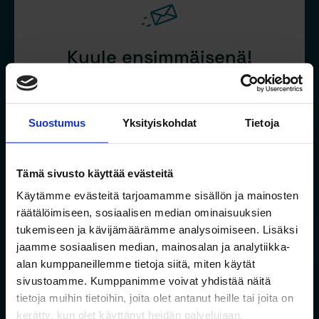
Kuule ensimmäisenä!
Haluatko tietää uusista hankkeistamme
ensimmäisten joukossa?
Suostumus
Yksityiskohdat
Tietoja
Liity Jalonin rinkiin ja kuule ensimmäisinä uusista
hankkeistamme. Saat aina ensimmäisenä tietoa
Tämä sivusto käyttää evästeitä
uusista asunnoista sekä pääset varaamaan
asuntoja ennen muita.
Käytämme evästeitä tarjoamamme sisällön ja mainosten
räätälöimiseen, sosiaalisen median ominaisuuksien
tukemiseen ja kävijämäärämme analysoimiseen. Lisäksi
jaamme sosiaalisen median, mainosalan ja analytiikka-
Sähköposti
alan kumppaneillemme tietoja siitä, miten käytät
sivustoamme. Kumppanimme voivat yhdistää näitä
tietoja muihin tietoihin, joita olet antanut heille tai joita on
Suostumus
*
kerätty, kun olet käyttänyt heidän palvelujaan.