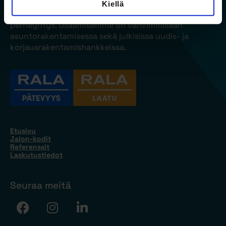
Jalon on kiinteistökehittämiseen ja
Kiellä
talonrakennuskohteiden urakointiin keskittynyt
perheyritys. Osaamisemme on vahvimmillaan
asuntorakentamisessa sekä julkisissa uudis- ja
korjausrakentamishankkeissa.
Etusivu
Jalon-kodit
Referenssit
Laskutustiedot
Seuraa meitä