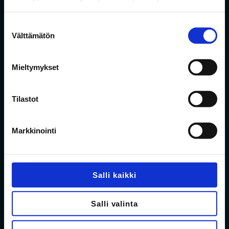
Hyväksyn
tietosuojaselosteen
mukaisen
tietojeni käytön.
*
Suostumuksen
Välttämätön
valinta
Liity rinkiin!
Mieltymykset
Tilastot
Markkinointi
Salli kaikki
Salli valinta