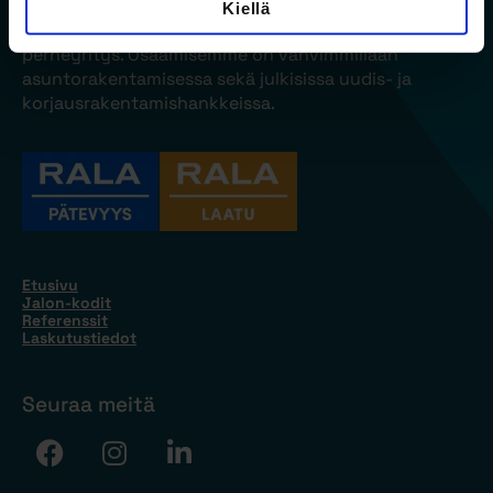
Jalon on kiinteistökehittämiseen ja
Kiellä
talonrakennuskohteiden urakointiin keskittynyt
perheyritys. Osaamisemme on vahvimmillaan
asuntorakentamisessa sekä julkisissa uudis- ja
korjausrakentamishankkeissa.
Etusivu
Jalon-kodit
Referenssit
Laskutustiedot
Seuraa meitä