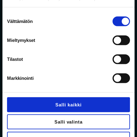
Hyväksyn
tietosuojaselosteen
mukaisen
tietojeni käytön.
*
Suostumuksen
Välttämätön
valinta
Liity rinkiin!
Mieltymykset
Tilastot
Markkinointi
Salli kaikki
Salli valinta