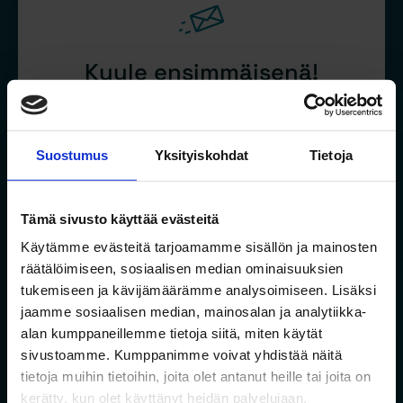
Kuule ensimmäisenä!
Haluatko tietää uusista hankkeistamme
ensimmäisten joukossa?
Suostumus
Yksityiskohdat
Tietoja
Liity Jalonin rinkiin ja kuule ensimmäisinä uusista
hankkeistamme. Saat aina ensimmäisenä tietoa
Tämä sivusto käyttää evästeitä
uusista asunnoista sekä pääset varaamaan
asuntoja ennen muita.
Käytämme evästeitä tarjoamamme sisällön ja mainosten
räätälöimiseen, sosiaalisen median ominaisuuksien
tukemiseen ja kävijämäärämme analysoimiseen. Lisäksi
jaamme sosiaalisen median, mainosalan ja analytiikka-
Sähköposti
alan kumppaneillemme tietoja siitä, miten käytät
sivustoamme. Kumppanimme voivat yhdistää näitä
tietoja muihin tietoihin, joita olet antanut heille tai joita on
Suostumus
*
kerätty, kun olet käyttänyt heidän palvelujaan.