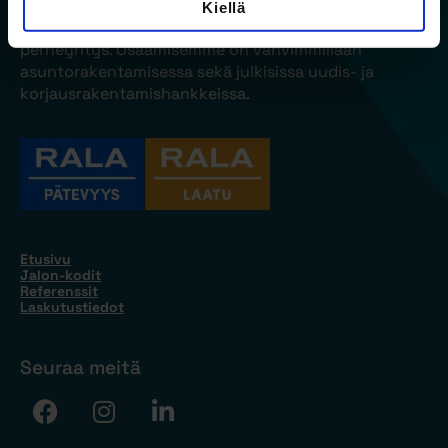
Jalon on kiinteistökehittämiseen ja
Kiellä
talonrakennuskohteiden urakointiin keskittynyt
perheyritys. Osaamisemme on vahvimmillaan
asuntorakentamisessa sekä julkisissa uudis- ja
korjausrakentamishankkeissa.
Etusivu
Jalon-kodit
Referenssit
Laskutustiedot
Seuraa meitä