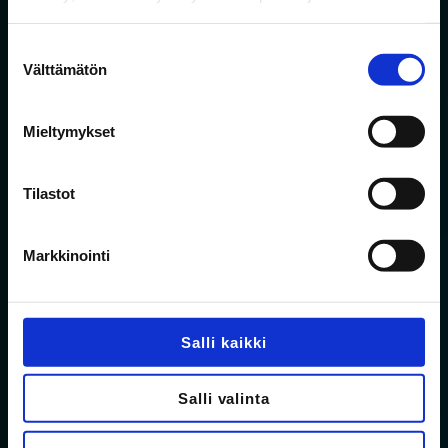
Hyväksyn
tietosuojaselosteen
mukaisen
tietojeni käytön.
*
Suostumuksen
Välttämätön
valinta
Liity rinkiin!
Mieltymykset
Tilastot
Markkinointi
Salli kaikki
Salli valinta