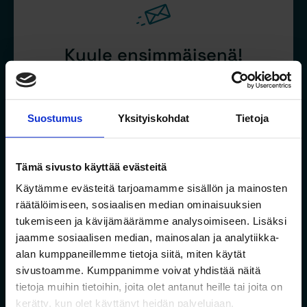
Kuule ensimmäisenä!
Haluatko tietää uusista hankkeistamme
ensimmäisten joukossa?
Suostumus
Yksityiskohdat
Tietoja
Liity Jalonin rinkiin ja kuule ensimmäisinä uusista
hankkeistamme. Saat aina ensimmäisenä tietoa
Tämä sivusto käyttää evästeitä
uusista asunnoista sekä pääset varaamaan
asuntoja ennen muita.
Käytämme evästeitä tarjoamamme sisällön ja mainosten
räätälöimiseen, sosiaalisen median ominaisuuksien
tukemiseen ja kävijämäärämme analysoimiseen. Lisäksi
jaamme sosiaalisen median, mainosalan ja analytiikka-
Sähköposti
alan kumppaneillemme tietoja siitä, miten käytät
sivustoamme. Kumppanimme voivat yhdistää näitä
tietoja muihin tietoihin, joita olet antanut heille tai joita on
Suostumus
*
kerätty, kun olet käyttänyt heidän palvelujaan.