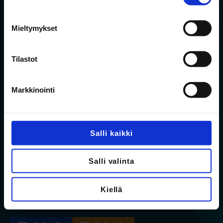
Mieltymykset
Tilastot
Markkinointi
Salli kaikki
Jalon on kiinteistökehittämiseen ja
talonrakennuskohteiden urakointiin keskittynyt
Salli valinta
perheyritys. Osaamisemme on vahvimmillaan
asuntorakentamisessa sekä julkisissa uudis- ja
Kiellä
korjausrakentamishankkeissa.