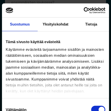
ensimmäisten joukossa?
Liity Jalonin rinkiin ja kuule ensimmäisinä uusista
hankkeistamme. Saat aina ensimmäisenä tietoa
Suostumus
Yksityiskohdat
Tietoja
uusista asunnoista sekä pääset varaamaan
asuntoja ennen muita.
Tämä sivusto käyttää evästeitä
Käytämme evästeitä tarjoamamme sisällön ja mainosten
Sähköposti
räätälöimiseen, sosiaalisen median ominaisuuksien
tukemiseen ja kävijämäärämme analysoimiseen. Lisäksi
jaamme sosiaalisen median, mainosalan ja analytiikka-
Suostumus
*
alan kumppaneillemme tietoja siitä, miten käytät
Hyväksyn
tietosuojaselosteen
mukaisen
sivustoamme. Kumppanimme voivat yhdistää näitä
tietojeni käytön.
*
tietoja muihin tietoihin, joita olet antanut heille tai joita on
kerätty, kun olet käyttänyt heidän palvelujaan.
Liity rinkiin!
Suostumuksen
Välttämätön
valinta