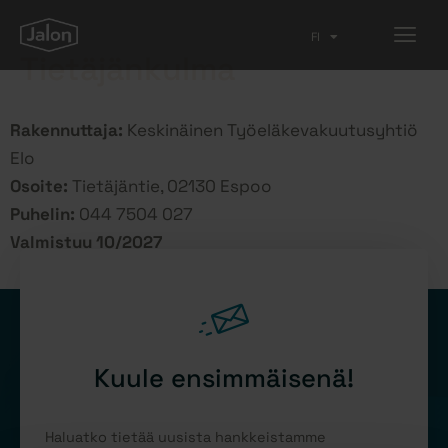
FI
EN
Tietäjänkulma
Rakennuttaja:
Keskinäinen Työeläkevakuutusyhtiö
Elo
Osoite:
Tietäjäntie, 02130 Espoo
Puhelin:
044 7504 027
Valmistuu 10/2027
Kuule ensimmäisenä!
Haluatko tietää uusista hankkeistamme