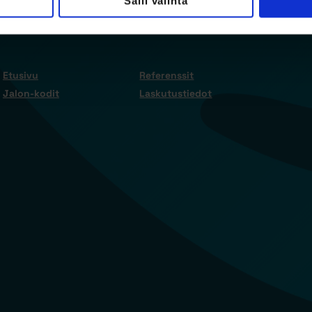
Salli valinta
Etusivu
Referenssit
Jalon-kodit
Laskutustiedot