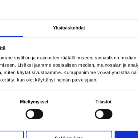
set varaamaan asuntoja ennen muita.
Yksityiskohdat
itä
jeni käytön.
*
mme sisällön ja mainosten räätälöimiseen, sosiaalisen median
iseen. Lisäksi jaamme sosiaalisen median, mainosalan ja analy
, miten käytät sivustoamme. Kumppanimme voivat yhdistää näitä t
n kerätty, kun olet käyttänyt heidän palvelujaan.
rinkiin!
Mieltymykset
Tilastot