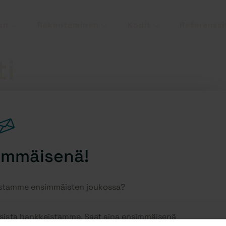
on
Rakentaminen
Kodit
Referenssi
ti
immäisenä!
eistamme ensimmäisten joukossa?
uusista hankkeistamme. Saat aina ensimmäisenä