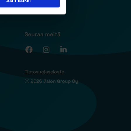
Salli kaikki
Seuraa meitä
Tietosuojaseloste
Ⓒ 2026 Jalon Group Oy