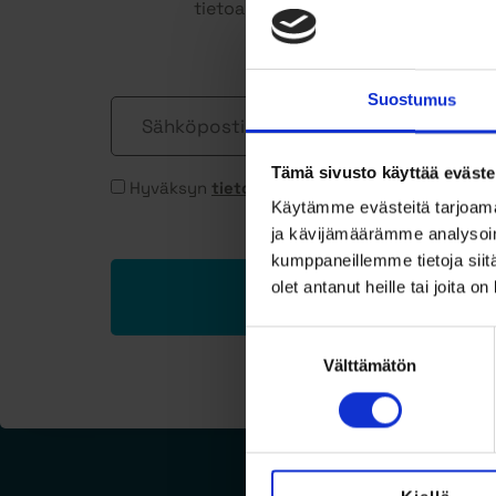
tietoa uusista asunnoista sekä pää
Suostumus
Sähköposti
Tämä sivusto käyttää eväste
Suostumus
Hyväksyn
tietosuojaselosteen
mukaisen tieto
*
Käytämme evästeitä tarjoama
ja kävijämäärämme analysoim
kumppaneillemme tietoja siitä
olet antanut heille tai joita o
Liity 
Suostumuksen
valinta
Välttämätön