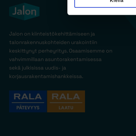
Kiellä
Jalon on kiinteistökehittämiseen ja
talonrakennuskohteiden urakointiin
keskittynyt perheyritys. Osaamisemme on
vahvimmillaan asuntorakentamisessa
sekä julkisissa uudis- ja
korjausrakentamishankkeissa.