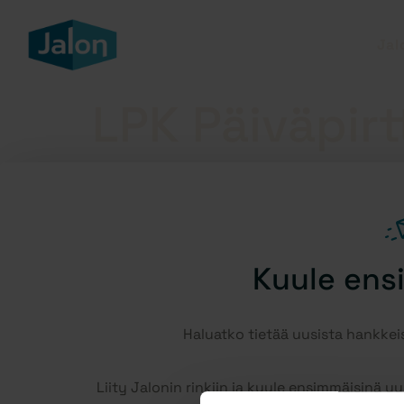
Jal
LPK Päiväpirt
Rakennuttaja:
Helsingin kaupunki
Osoite:
Rajasaarentie 6 00250 Helsinki
Puhelin:
040 161 9115
Valmistuu
7/2027
Kuule ens
Haluatko tietää uusista hankk
Liity Jalonin rinkiin ja kuule ensimmäisinä 