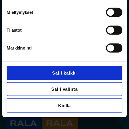
Mieltymykset
Tilastot
Markkinointi
Salli kaikki
Jalon on kiinteistökehittämiseen ja
talonrakennuskohteiden urakointiin keskittynyt
Salli valinta
perheyritys. Osaamisemme on vahvimmillaan
asuntorakentamisessa sekä julkisissa uudis- ja
korjausrakentamishankkeissa.
Kiellä