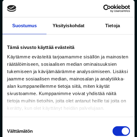
Liity Jalonin rinkiin ja kuule ensimmäisinä uusista
hankkeistamme. Saat aina ensimmäisenä tietoa
uusista asunnoista sekä pääset varaamaan
Suostumus
Yksityiskohdat
Tietoja
asuntoja ennen muita.
Tämä sivusto käyttää evästeitä
Sähköposti
Käytämme evästeitä tarjoamamme sisällön ja mainosten
räätälöimiseen, sosiaalisen median ominaisuuksien
tukemiseen ja kävijämäärämme analysoimiseen. Lisäksi
Suostumus
*
jaamme sosiaalisen median, mainosalan ja analytiikka-
Hyväksyn
tietosuojaselosteen
mukaisen
alan kumppaneillemme tietoja siitä, miten käytät
tietojeni käytön.
*
sivustoamme. Kumppanimme voivat yhdistää näitä
tietoja muihin tietoihin, joita olet antanut heille tai joita on
kerätty, kun olet käyttänyt heidän palvelujaan.
Liity rinkiin!
Suostumuksen
Välttämätön
valinta