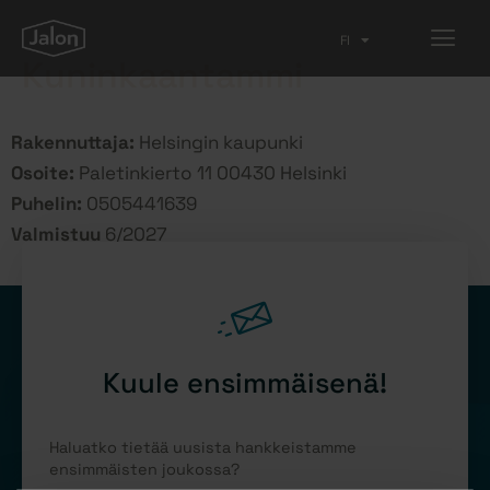
FI
EN
Kuninkaantammi
Rakennuttaja:
Helsingin kaupunki
Osoite:
Paletinkierto 11 00430 Helsinki
Puhelin:
0505441639
Valmistuu
6/2027
Kuule ensimmäisenä!
Haluatko tietää uusista hankkeistamme
ensimmäisten joukossa?