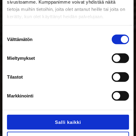
sivustoamme. Kumppanimme voivat yhdistää näitä
tietoja muihin tietoihin, joita olet antanut heille tai joita on
Jääkärinkatu 31, Mikkeli
kerätty, kun olet käyttänyt heidän palvelujaan.
Suostumuksen
Välttämätön
valinta
Mieltymykset
Tilastot
Markkinointi
Salli kaikki