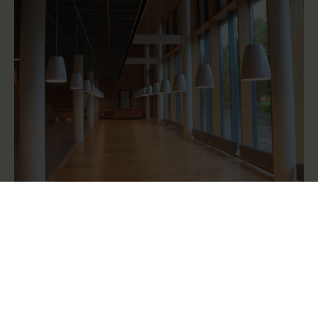
Kohteen tiedot
Sijainti
Jääkärinkatu 31, Mikkeli
Hankkeen koko
6,6 M€