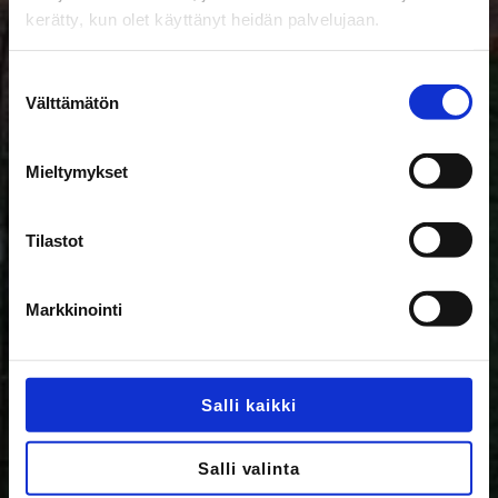
kerätty, kun olet käyttänyt heidän palvelujaan.
Suostumuksen
Välttämätön
valinta
Mieltymykset
Tilastot
Markkinointi
Salli kaikki
Salli valinta