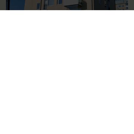
Kohteen tiedot
Sijainti
Urheilukatu 5, Kuopio
Hankkeen koko
5,3 M€
Asuntojen lukumäärä
44
Urakkamuoto
Pääurakka
Kohdetyyppi
Asuinrakennus
Valmistumisvuosi
2024