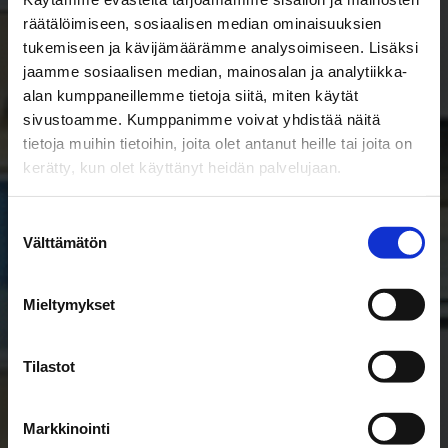
räätälöimiseen, sosiaalisen median ominaisuuksien
tukemiseen ja kävijämäärämme analysoimiseen. Lisäksi
Niiralan Kulma
jaamme sosiaalisen median, mainosalan ja analytiikka-
alan kumppaneillemme tietoja siitä, miten käytät
Urheilukatu 5
sivustoamme. Kumppanimme voivat yhdistää näitä
tietoja muihin tietoihin, joita olet antanut heille tai joita on
Urheilukatu 5, Kuopio
kerätty, kun olet käyttänyt heidän palvelujaan.
Suostumuksen
Välttämätön
valinta
Mieltymykset
Tilastot
Markkinointi