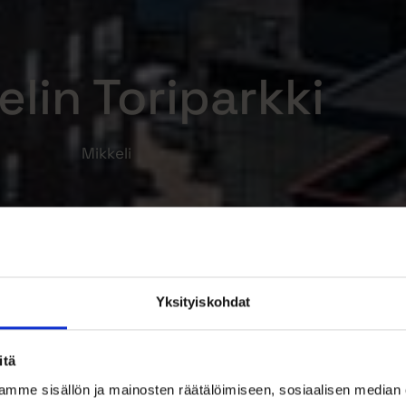
elin Toriparkki
Mikkeli
Yksityiskohdat
itä
mme sisällön ja mainosten räätälöimiseen, sosiaalisen median