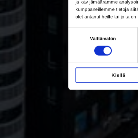
ja kävijämäärämme analysoim
kumppaneillemme tietoja siitä
olet antanut heille tai joita o
Suostumuksen
valinta
Välttämätön
Kiellä