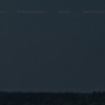
on
Rakentaminen
Kodit
Referenssi