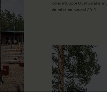
Kohdetyyppi
Opetusrakenn
Valmistumisvuosi
2019