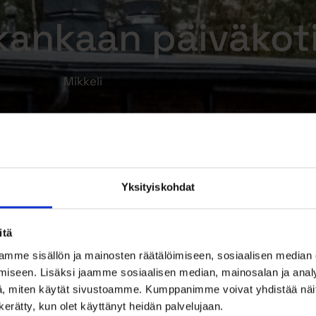
kankaan päiväkot
Mikkeli
Yksityiskohdat
itä
mme sisällön ja mainosten räätälöimiseen, sosiaalisen median
iseen. Lisäksi jaamme sosiaalisen median, mainosalan ja analy
, miten käytät sivustoamme. Kumppanimme voivat yhdistää näitä t
n kerätty, kun olet käyttänyt heidän palvelujaan.