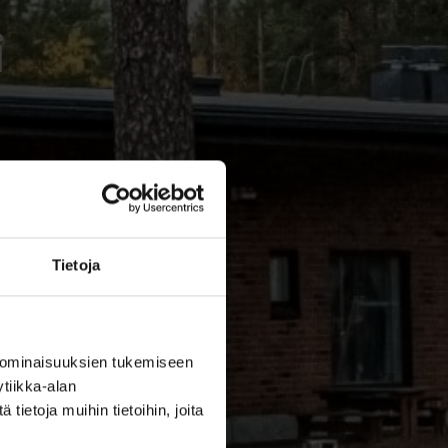
i
Tietoja
 ominaisuuksien tukemiseen
tiikka-alan
ietoja muihin tietoihin, joita