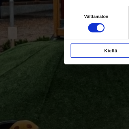
Suostumuksen
valinta
Välttämätön
Kiellä