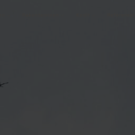
on
Rakentaminen
Kodit
Referenssi