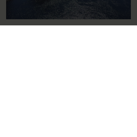
Kohteen tiedot
Sijainti
Penttilänranta, Joensuu
Asuntojen lukumäärä
192 (8 kerrostaloa)
Urakkamuoto
Hankekehitys
Kohdetyyppi
Kerrostalo
Valmistumisvuosi
2012 – 2023