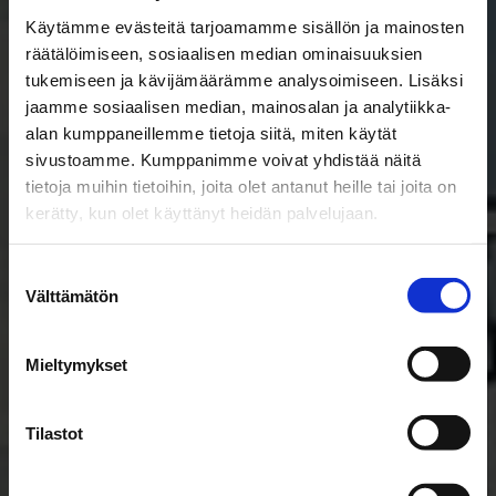
Käytämme evästeitä tarjoamamme sisällön ja mainosten
Joensuun
räätälöimiseen, sosiaalisen median ominaisuuksien
tukemiseen ja kävijämäärämme analysoimiseen. Lisäksi
Penttilänranta
jaamme sosiaalisen median, mainosalan ja analytiikka-
alan kumppaneillemme tietoja siitä, miten käytät
sivustoamme. Kumppanimme voivat yhdistää näitä
Penttilänranta, Joensuu
tietoja muihin tietoihin, joita olet antanut heille tai joita on
kerätty, kun olet käyttänyt heidän palvelujaan.
Suostumuksen
Välttämätön
valinta
Mieltymykset
Tilastot