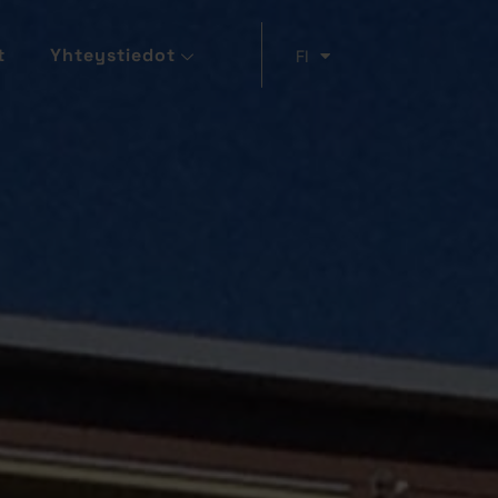
t
Yhteystiedot
FI
EN