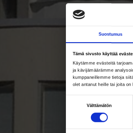
Suostumus
Tämä sivusto käyttää eväste
Käytämme evästeitä tarjoama
ja kävijämäärämme analysoim
kumppaneillemme tietoja siitä
olet antanut heille tai joita o
Suostumuksen
valinta
Välttämätön