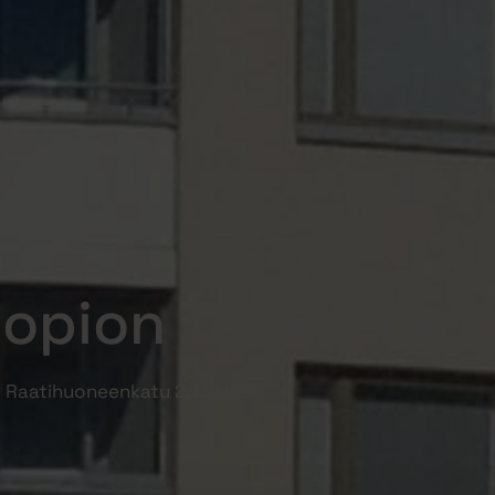
opion Torikartan
Raatihuoneenkatu 2, Mikkeli