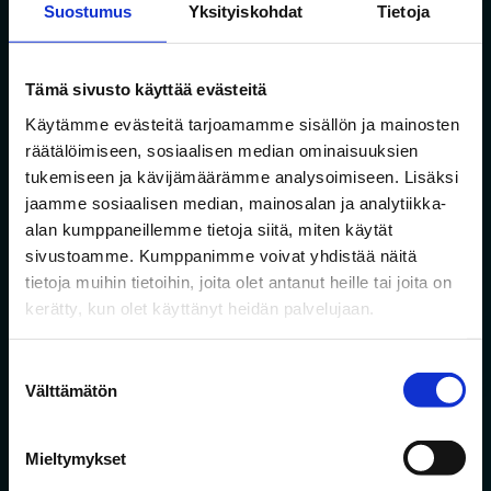
Suostumus
Yksityiskohdat
Tietoja
Sähköposti
Tämä sivusto käyttää evästeitä
Suostumus
*
Käytämme evästeitä tarjoamamme sisällön ja mainosten
Hyväksyn
tietosuojaselosteen
mukaisen
räätälöimiseen, sosiaalisen median ominaisuuksien
tietojeni käytön.
*
tukemiseen ja kävijämäärämme analysoimiseen. Lisäksi
jaamme sosiaalisen median, mainosalan ja analytiikka-
alan kumppaneillemme tietoja siitä, miten käytät
sivustoamme. Kumppanimme voivat yhdistää näitä
Liity rinkiin!
tietoja muihin tietoihin, joita olet antanut heille tai joita on
kerätty, kun olet käyttänyt heidän palvelujaan.
Suostumuksen
Välttämätön
valinta
Mieltymykset