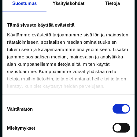
Suostumus
Yksityiskohdat
Tietoja
Sähköposti
Tämä sivusto käyttää evästeitä
Suostumus
*
Käytämme evästeitä tarjoamamme sisällön ja mainosten
Hyväksyn
tietosuojaselosteen
mukaisen
räätälöimiseen, sosiaalisen median ominaisuuksien
tietojeni käytön.
*
tukemiseen ja kävijämäärämme analysoimiseen. Lisäksi
jaamme sosiaalisen median, mainosalan ja analytiikka-
alan kumppaneillemme tietoja siitä, miten käytät
sivustoamme. Kumppanimme voivat yhdistää näitä
Liity rinkiin!
tietoja muihin tietoihin, joita olet antanut heille tai joita on
kerätty, kun olet käyttänyt heidän palvelujaan.
Suostumuksen
Välttämätön
valinta
Mieltymykset