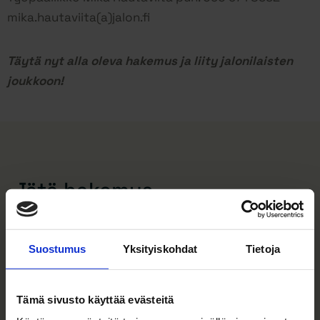
mika.hautaviita(a)jalon.fi
Täytä nyt alla oleva hakemus ja liity jalonilaisten
joukkoon!
Jätä hakemus
Jätä hakemuksesi ja olemme sinuun yhteydessä.
Suostumus
Yksityiskohdat
Tietoja
Tämä sivusto käyttää evästeitä