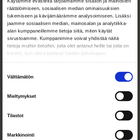
Käytämme evästeitä tarjoamamme sisällön ja mainosten
räätälöimiseen, sosiaalisen median ominaisuuksien
Etunimi
*
tukemiseen ja kävijämäärämme analysoimiseen. Lisäksi
jaamme sosiaalisen median, mainosalan ja analytiikka-
alan kumppaneillemme tietoja siitä, miten käytät
sivustoamme. Kumppanimme voivat yhdistää näitä
Sukunimi
*
tietoja muihin tietoihin, joita olet antanut heille tai joita on
kerätty, kun olet käyttänyt heidän palvelujaan.
Suostumuksen
Sähköpostiosoite
*
Välttämätön
valinta
Mieltymykset
Puhelinnumero
*
Tilastot
Markkinointi
Hakemasi paikka ja paikkakunta