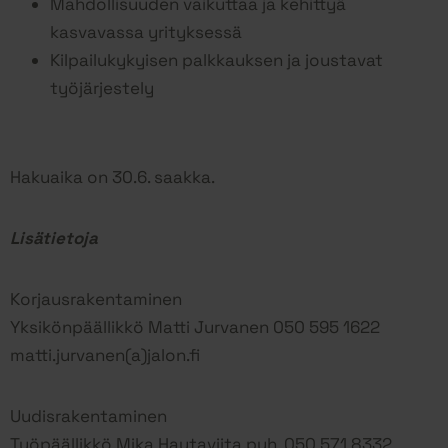
Mahdollisuuden vaikuttaa ja kehittyä
kasvavassa yrityksessä
Kilpailukykyisen palkkauksen ja joustavat
työjärjestely
Hakuaika on 30.6. saakka.
Lisätietoja
Korjausrakentaminen
Yksikönpäällikkö Matti Jurvanen 050 595 1622
matti.jurvanen(a)jalon.fi
Uudisrakentaminen
Työpäällikkö Mika Hautaviita puh. 050 571 8332