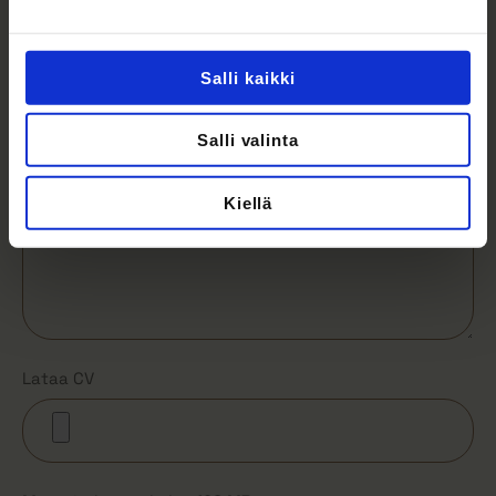
*
Salli kaikki
Salli valinta
Kiellä
Lataa CV