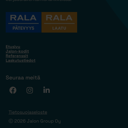
Etusivu
Jalon-kodit
Referenssit
Laskutustiedot
Seuraa meitä
Tietosuojaseloste
Ⓒ 2026 Jalon Group Oy